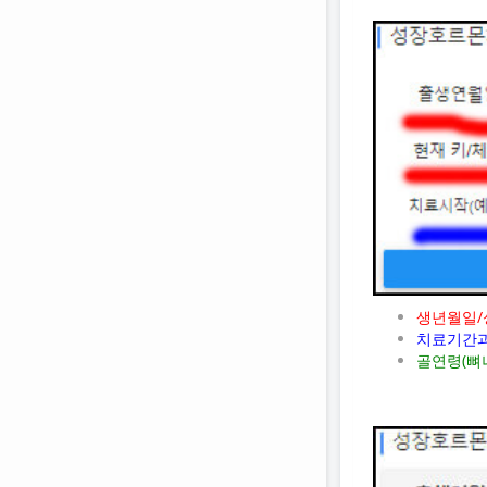
생년월일/
치료기간과
골연령(뼈