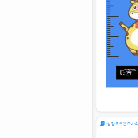
library_books
성장호르몬주사의 