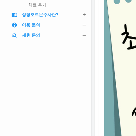
치료 후기
import_contacts
성장호르몬주사란?
help
이용 문의
find_replace
제휴 문의