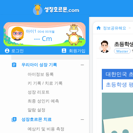
home
정보공유해요
아이1
00세 00개월
--- Cm
초등학생
account_box
account_circle
s
로그인
회원가입
Master
assignment
우리아이 성장 기록
대한민국 
아이정보 등록
키 기록 / 치료 기록
초등학생 
성장 리포트
최종 성인키 예측
알람 설정
library_add
성장호르몬 치료
예상키 및 비용 측정