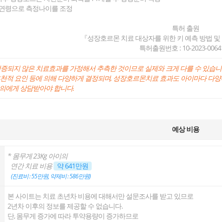
 골연령으로 측정나이를 조정
특허 출원
『성장호르몬 치료 대상자를 위한 키 예측 방법 및
특허출원번호 : 10-2023-0064
검증되지 않은 치료효과를 가정해서 추측한 것이므로 실제와 크게 다를 수 있습니
후천적 요인 등에 의해 다양하게 결정되며, 성장호르몬치료 효과도 아이마다 다양
의에게 상담받아야 합니다.
예상 비용
* 몸무게
23
Kg 아이의
연간 치료 비용
약
641
만원
(진료비 :
55
만원, 약제비 :
586
만원)
본 사이트는 치료 초년차 비용에 대해서만 설문조사를 받고 있므로
2년차 이후의 정보를 제공할 수 없습니다.
단, 몸무게 증가에 따라 투약용량이 증가하므로