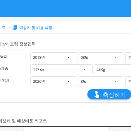
치료
library_books
예상키 및 비용 측정
예상리포팅 정보입력
연월일
2018년
08월
/체중
117 cm
23Kg
(예정)
2026년
8월
touch_app
측정하기
예상키 및 예상비용 리포트