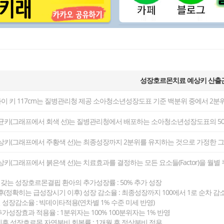
성장호르몬치료 예상키 산출
아이
키
117
cm는 질병관리청 제공 소아청소년성장도표 기준 백분위 중에서
2
분위
키(그래프에서 회색 선)는 질병관리청에서 배포하는 소아청소년성장도표의 50
상키(그래프에서 주황색 선)는 최종성장까지
2
분위를 유지하는 것으로 가정한 
(그래프에서 붉은색 선)는 치료효과를 결정하는 모든 요소들(Factor)을 월별
을 갖는 성장호르몬결핍 환아의 추가성장률 : 50% 추가 성장
후(정확히는 급성장시기 이후) 성장 감소율 : 최종성장까지 100에서 1로 순차 감
 성장감소율 : 빅데이타적용(연차별 1% 수준 미세 반영)
추가성장효과 적용율 : 1분위자는 100% 100분위자는 1% 반영
이후 성장호르몬 자연분비 회복률 : 1개월 후 정상분비 적용