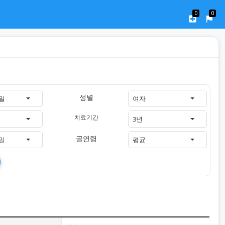
0
0
local_hospital
flag
성별
1일
여자
치료기간
3년
골연령
7일
평균