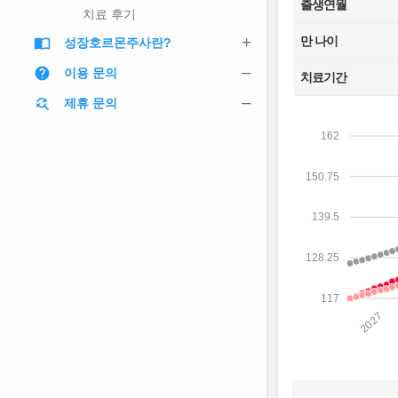
출생연월
치료 후기
만 나이
import_contacts
성장호르몬주사란?
help
이용 문의
치료기간
find_replace
제휴 문의
162
150.75
139.5
128.25
117
2027