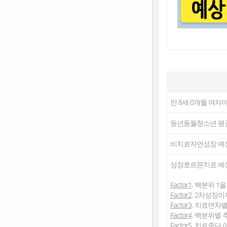
만 8세 0개월
여자
동년동월청소년 평균
비치료자연성장 예
성장호르몬치료 예상키
Factor1
. 백분위 1
Factor2
. 2차성징이
Factor3
. 치료연차별
Factor4
. 백분위별 
Factor5
. 치료중단 