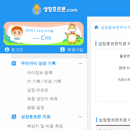
home
성장호르몬주사 
아이1
00세 00개월
--- Cm
성장호르몬치료 
account_box
account_circle
로그인
회원가입
출생
assignment
우리아이 성장 기록
현재 키
아이정보 등록
치료시작
키 기록 / 치료 기록
성장 리포트
최종 성인키 예측
알람 설정
library_add
성장호르몬 치료
성장호르몬치료 
예상키 및 비용 측정