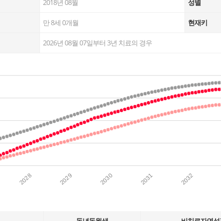
2018년 08월
성별
만 8세 0개월
현재키
2026년 08월 07일
부터
3
년 치료의 경우
2028
2029
2030
2031
2032
동년동월생
비치료자연성