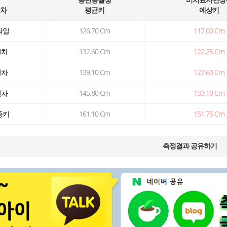
연차
평균키
예상키
작일
126.70 Cm
117.00 Cm
년차
132.60 Cm
122.25 Cm
년차
139.10 Cm
127.60 Cm
년차
145.80 Cm
133.10 Cm
종키
161.10 Cm
151.75 Cm
측정결과 공유하기